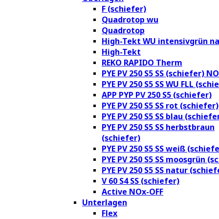
F (schiefer)
Quadrotop wu
Quadrotop
High-Tekt WU intensivgrün na
High-Tekt
REKO RAPIDO Therm
PYE PV 250 S5 SS (schiefer) N
PYE PV 250 S5 SS WU FLL (schie
APP PYP PV 250 S5 (schiefer)
PYE PV 250 S5 SS rot (schiefer)
PYE PV 250 S5 SS blau (schiefe
PYE PV 250 S5 SS herbstbraun
(schiefer)
PYE PV 250 S5 SS weiß (schiefe
PYE PV 250 S5 SS moosgrün (sc
PYE PV 250 S5 SS natur (schief
V 60 S4 SS (schiefer)
Active NOx-OFF
Unterlagen
Flex