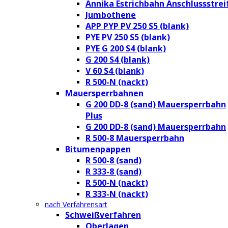
Annika Estrichbahn Anschlussstrei
Jumbothene
APP PYP PV 250 S5 (blank)
PYE PV 250 S5 (blank)
PYE G 200 S4 (blank)
G 200 S4 (blank)
V 60 S4 (blank)
R 500-N (nackt)
Mauersperrbahnen
G 200 DD-8 (sand) Mauersperrbahn
Plus
G 200 DD-8 (sand) Mauersperrbahn
R 500-8 Mauersperrbahn
Bitumenpappen
R 500-8 (sand)
R 333-8 (sand)
R 500-N (nackt)
R 333-N (nackt)
nach Verfahrensart
Schweißverfahren
Oberlagen