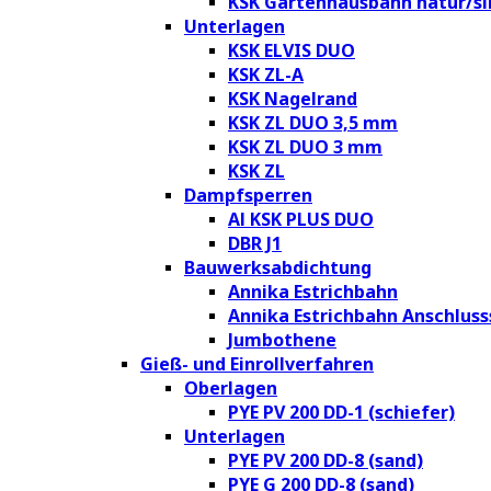
KSK Gartenhausbahn natur/si
Unterlagen
KSK ELVIS DUO
KSK ZL-A
KSK Nagelrand
KSK ZL DUO 3,5 mm
KSK ZL DUO 3 mm
KSK ZL
Dampfsperren
Al KSK PLUS DUO
DBR J1
Bauwerksabdichtung
Annika Estrichbahn
Annika Estrichbahn Anschluss
Jumbothene
Gieß- und Einrollverfahren
Oberlagen
PYE PV 200 DD-1 (schiefer)
Unterlagen
PYE PV 200 DD-8 (sand)
PYE G 200 DD-8 (sand)