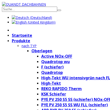
Startseite
Produkte
nach TYP
Oberlagen
Active NOx-OFF
Quadrotop wu
F (schiefer)
Quadrotop
High-Tekt WU intensivgrün nach F
High-Tekt
REKO RAPIDO Therm
KSK Schiefer
PYE PV 250 S5 SS (schiefer) NOx-OF
PYE PV 250 S5 SS WU FLL (schiefer)