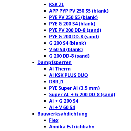
KSK ZL
APP PYP PV 250 S5 (blank)
PYE PV 250 S5 (blank)
PYE G 200 S4 (blank)
PYE PV 200 DD-8 (sand)
PYE G 200 DD-8 (sand)
G 200 S4 (blank)
V 60 S4 (blank)
G 200 DD-8 (sand)
Dampfsperren
Al Therm
Al KSK PLUS DUO
DBR J1
PYE Super Al (3,5 mm)
Super AL + G 200 DD-8 (sand)
Al + G 200 S4
Al + V 60 S4
Bauwerksabdichtung
Flex
Annika Estrichbahn