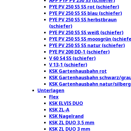
APP PYP PV 250 S5 (schiefer)
PYE PV 250 S5 SS rot (schiefer)
PYE PV 250 S5 SS blau (schiefer)
PYE PV 250 S5 SS herbstbraun
(schiefer)
PYE PV 250 S5 SS weiß (schiefer)
PYE PV 250 S5 SS moosgrün (schiefe
PYE PV 250 S5 SS natur (schiefer)
PYE PV 200 DD-1 (schiefer)
V 60 S4 SS (schiefer)
V 13-1 (schiefer)
KSK Gartenhausbahn rot
KSK Gartenhausbahn schwarz/gra
KSK Gartenhausbahn natur/silberg
Unterlagen
Flex
KSK ELVIS DUO
KSK ZL-A
KSK Nagelrand
KSK ZL DUO 3,5 mm
KSK ZL DUO 3 mm