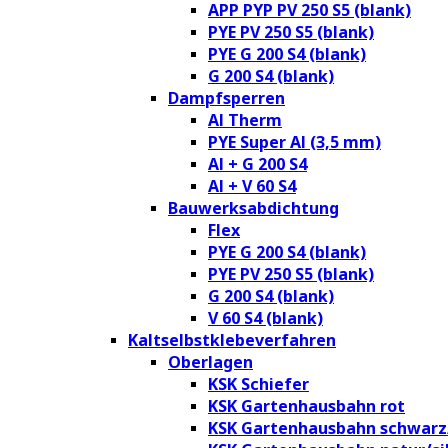
APP PYP PV 250 S5 (blank)
PYE PV 250 S5 (blank)
PYE G 200 S4 (blank)
G 200 S4 (blank)
Dampfsperren
Al Therm
PYE Super Al (3,5 mm)
Al + G 200 S4
Al + V 60 S4
Bauwerksabdichtung
Flex
PYE G 200 S4 (blank)
PYE PV 250 S5 (blank)
G 200 S4 (blank)
V 60 S4 (blank)
Kaltselbstklebeverfahren
Oberlagen
KSK Schiefer
KSK Gartenhausbahn rot
KSK Gartenhausbahn schwarz