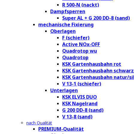
R 500-N (nackt)
Dampfsperren
Super AL + G 200 DD-8 (sand)
mechanische Fixierung
Oberlagen
F (schiefer)
Active NOx-OFF
Quadrotop wu
Quadrotop
KSK Gartenhausbahn rot
KSK Gartenhausbahn schwarz
KSK Gartenhausbahn natur/si
V 13-1 (schiefer)
Unterlagen
KSK ELVIS DUO
KSK Nagelrand
G 200 DD-8 (sand)
V 13-8 (sand)
nach Qualität
PREMIUM-Qualität