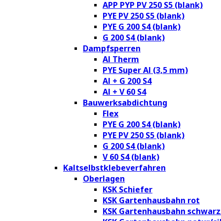
APP PYP PV 250 S5 (blank)
PYE PV 250 S5 (blank)
PYE G 200 S4 (blank)
G 200 S4 (blank)
Dampfsperren
Al Therm
PYE Super Al (3,5 mm)
Al + G 200 S4
Al + V 60 S4
Bauwerksabdichtung
Flex
PYE G 200 S4 (blank)
PYE PV 250 S5 (blank)
G 200 S4 (blank)
V 60 S4 (blank)
Kaltselbstklebeverfahren
Oberlagen
KSK Schiefer
KSK Gartenhausbahn rot
KSK Gartenhausbahn schwarz