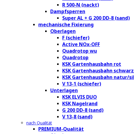
R 500-N (nackt)
Dampfsperren
Super AL + G 200 DD-8 (sand)
mechanische Fixierung
Oberlagen
F (schiefer)
Active NOx-OFF
Quadrotop wu
Quadrotop
KSK Gartenhausbahn rot
KSK Gartenhausbahn schwarz
KSK Gartenhausbahn natur/si
V 13-1 (schiefer)
Unterlagen
KSK ELVIS DUO
KSK Nagelrand
G 200 DD-8 (sand)
V 13-8 (sand)
nach Qualität
PREMIUM-Qualität