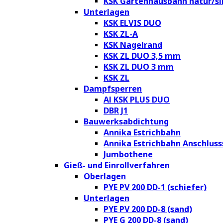
KSK Gartenhausbahn natur/si
Unterlagen
KSK ELVIS DUO
KSK ZL-A
KSK Nagelrand
KSK ZL DUO 3,5 mm
KSK ZL DUO 3 mm
KSK ZL
Dampfsperren
Al KSK PLUS DUO
DBR J1
Bauwerksabdichtung
Annika Estrichbahn
Annika Estrichbahn Anschluss
Jumbothene
Gieß- und Einrollverfahren
Oberlagen
PYE PV 200 DD-1 (schiefer)
Unterlagen
PYE PV 200 DD-8 (sand)
PYE G 200 DD-8 (sand)