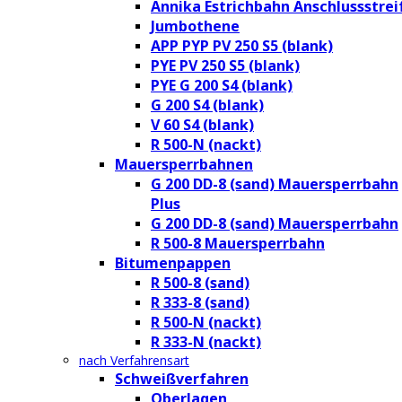
Annika Estrichbahn Anschlussstrei
Jumbothene
APP PYP PV 250 S5 (blank)
PYE PV 250 S5 (blank)
PYE G 200 S4 (blank)
G 200 S4 (blank)
V 60 S4 (blank)
R 500-N (nackt)
Mauersperrbahnen
G 200 DD-8 (sand) Mauersperrbahn
Plus
G 200 DD-8 (sand) Mauersperrbahn
R 500-8 Mauersperrbahn
Bitumenpappen
R 500-8 (sand)
R 333-8 (sand)
R 500-N (nackt)
R 333-N (nackt)
nach Verfahrensart
Schweißverfahren
Oberlagen