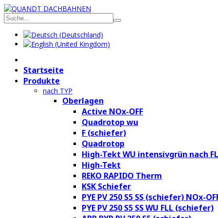
Startseite
Produkte
nach TYP
Oberlagen
Active NOx-OFF
Quadrotop wu
F (schiefer)
Quadrotop
High-Tekt WU intensivgrün nach F
High-Tekt
REKO RAPIDO Therm
KSK Schiefer
PYE PV 250 S5 SS (schiefer) NOx-OF
PYE PV 250 S5 SS WU FLL (schiefer)