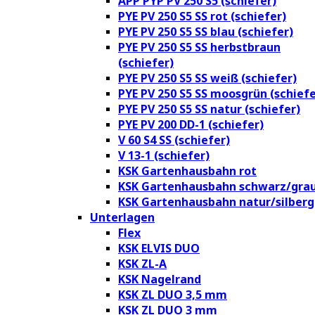
APP PYP PV 250 S5 (schiefer)
PYE PV 250 S5 SS rot (schiefer)
PYE PV 250 S5 SS blau (schiefer)
PYE PV 250 S5 SS herbstbraun
(schiefer)
PYE PV 250 S5 SS weiß (schiefer)
PYE PV 250 S5 SS moosgrün (schiefe
PYE PV 250 S5 SS natur (schiefer)
PYE PV 200 DD-1 (schiefer)
V 60 S4 SS (schiefer)
V 13-1 (schiefer)
KSK Gartenhausbahn rot
KSK Gartenhausbahn schwarz/gra
KSK Gartenhausbahn natur/silberg
Unterlagen
Flex
KSK ELVIS DUO
KSK ZL-A
KSK Nagelrand
KSK ZL DUO 3,5 mm
KSK ZL DUO 3 mm