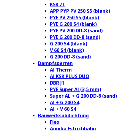
KSK ZL
APP PYP PV 250 S5 (blank)
PYE PV 250 S5 (blank)
PYE G 200 S4 (blank)
PYE PV 200 DD-8 (sand)
PYE G 200 DD-8 (sand)
G 200 S4 (blank)
V 60 S4 (blank)
G 200 DD-8 (sand)
Dampfsperren
Al Therm
Al KSK PLUS DUO
DBR J1
PYE Super Al (3,5 mm)
Super AL + G 200 DD-8 (sand)
Al + G 200 S4
Al + V 60 S4
Bauwerksabdichtung
Flex
Annika Estrichbahn