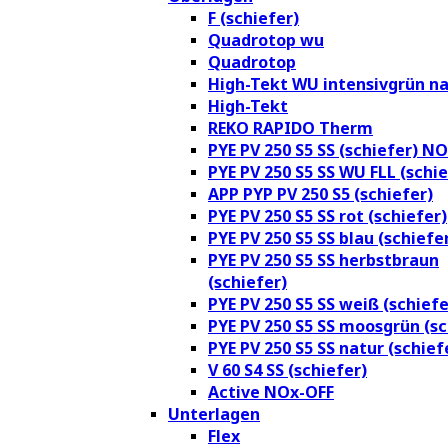
F (schiefer)
Quadrotop wu
Quadrotop
High-Tekt WU intensivgrün na
High-Tekt
REKO RAPIDO Therm
PYE PV 250 S5 SS (schiefer) N
PYE PV 250 S5 SS WU FLL (schie
APP PYP PV 250 S5 (schiefer)
PYE PV 250 S5 SS rot (schiefer)
PYE PV 250 S5 SS blau (schiefe
PYE PV 250 S5 SS herbstbraun
(schiefer)
PYE PV 250 S5 SS weiß (schiefe
PYE PV 250 S5 SS moosgrün (sc
PYE PV 250 S5 SS natur (schief
V 60 S4 SS (schiefer)
Active NOx-OFF
Unterlagen
Flex