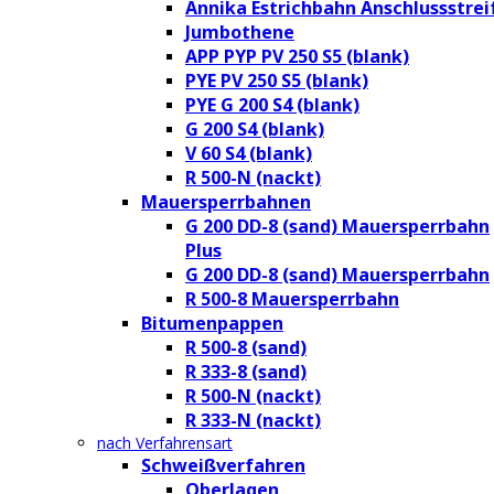
Annika Estrichbahn Anschlussstrei
Jumbothene
APP PYP PV 250 S5 (blank)
PYE PV 250 S5 (blank)
PYE G 200 S4 (blank)
G 200 S4 (blank)
V 60 S4 (blank)
R 500-N (nackt)
Mauersperrbahnen
G 200 DD-8 (sand) Mauersperrbahn
Plus
G 200 DD-8 (sand) Mauersperrbahn
R 500-8 Mauersperrbahn
Bitumenpappen
R 500-8 (sand)
R 333-8 (sand)
R 500-N (nackt)
R 333-N (nackt)
nach Verfahrensart
Schweißverfahren
Oberlagen