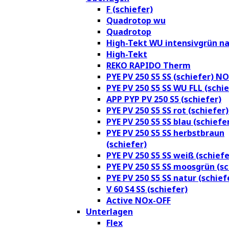
F (schiefer)
Quadrotop wu
Quadrotop
High-Tekt WU intensivgrün na
High-Tekt
REKO RAPIDO Therm
PYE PV 250 S5 SS (schiefer) N
PYE PV 250 S5 SS WU FLL (schie
APP PYP PV 250 S5 (schiefer)
PYE PV 250 S5 SS rot (schiefer)
PYE PV 250 S5 SS blau (schiefe
PYE PV 250 S5 SS herbstbraun
(schiefer)
PYE PV 250 S5 SS weiß (schiefe
PYE PV 250 S5 SS moosgrün (sc
PYE PV 250 S5 SS natur (schief
V 60 S4 SS (schiefer)
Active NOx-OFF
Unterlagen
Flex