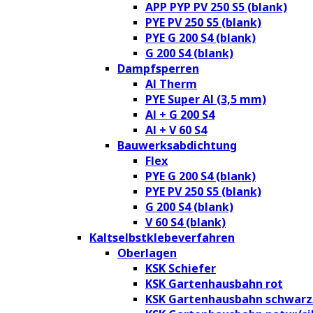
APP PYP PV 250 S5 (blank)
PYE PV 250 S5 (blank)
PYE G 200 S4 (blank)
G 200 S4 (blank)
Dampfsperren
Al Therm
PYE Super Al (3,5 mm)
Al + G 200 S4
Al + V 60 S4
Bauwerksabdichtung
Flex
PYE G 200 S4 (blank)
PYE PV 250 S5 (blank)
G 200 S4 (blank)
V 60 S4 (blank)
Kaltselbstklebeverfahren
Oberlagen
KSK Schiefer
KSK Gartenhausbahn rot
KSK Gartenhausbahn schwarz