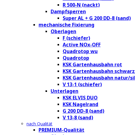
R 500-N (nackt)
Dampfsperren
Super AL + G 200 DD-8 (sand)
mechanische Fixierung
Oberlagen
F (schiefer)
Active NOx-OFF
Quadrotop wu
Quadrotop
KSK Gartenhausbahn rot
KSK Gartenhausbahn schwarz
KSK Gartenhausbahn natur/si
V 13-1 (schiefer)
Unterlagen
KSK ELVIS DUO
KSK Nagelrand
G 200 DD-8 (sand)
V 13-8 (sand)
nach Qualität
PREMIUM-Qualität