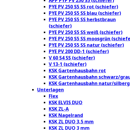
APP PYP PV 250 S5 (schiefer)
PYE PV 250 S5 SS rot (schiefer)
PYE PV 250 S5 SS blau (schiefer)
PYE PV 250 S5 SS herbstbraun
(schiefer)
PYE PV 250 S5 SS weiß (schiefer)
PYE PV 250 S5 SS moosgrün (schiefe
PYE PV 250 S5 SS natur (schiefer)
PYE PV 200 DD-1 (schiefer)
V 60 S4 SS (schiefer)
V 13-1 (schiefer)
KSK Gartenhausbahn rot
KSK Gartenhausbahn schwarz/gra
KSK Gartenhausbahn natur/silberg
Unterlagen
Flex
KSK ELVIS DUO
KSK ZL-A
KSK Nagelrand
KSK ZL DUO 3,5 mm
KSK ZL DUO 3 mm