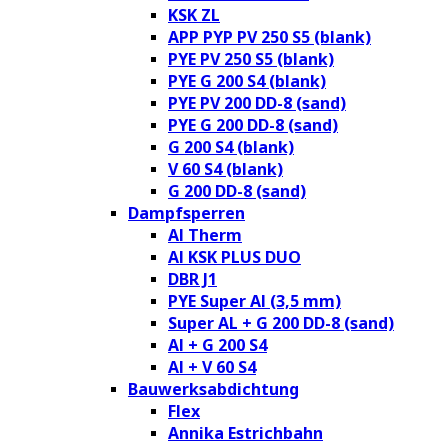
KSK ZL
APP PYP PV 250 S5 (blank)
PYE PV 250 S5 (blank)
PYE G 200 S4 (blank)
PYE PV 200 DD-8 (sand)
PYE G 200 DD-8 (sand)
G 200 S4 (blank)
V 60 S4 (blank)
G 200 DD-8 (sand)
Dampfsperren
Al Therm
Al KSK PLUS DUO
DBR J1
PYE Super Al (3,5 mm)
Super AL + G 200 DD-8 (sand)
Al + G 200 S4
Al + V 60 S4
Bauwerksabdichtung
Flex
Annika Estrichbahn