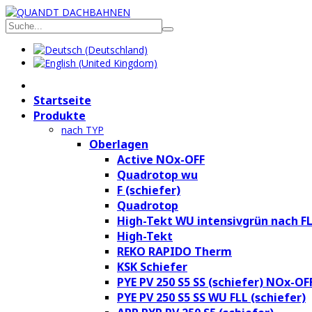
Startseite
Produkte
nach TYP
Oberlagen
Active NOx-OFF
Quadrotop wu
F (schiefer)
Quadrotop
High-Tekt WU intensivgrün nach F
High-Tekt
REKO RAPIDO Therm
KSK Schiefer
PYE PV 250 S5 SS (schiefer) NOx-OF
PYE PV 250 S5 SS WU FLL (schiefer)