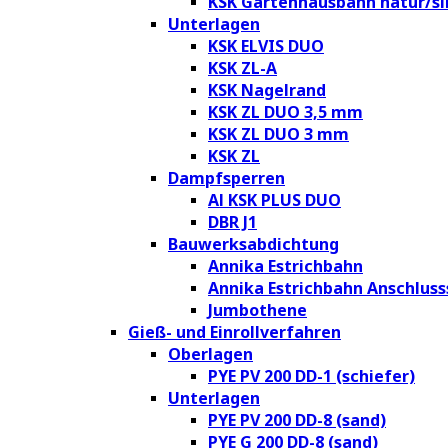
KSK Gartenhausbahn natur/si
Unterlagen
KSK ELVIS DUO
KSK ZL-A
KSK Nagelrand
KSK ZL DUO 3,5 mm
KSK ZL DUO 3 mm
KSK ZL
Dampfsperren
Al KSK PLUS DUO
DBR J1
Bauwerksabdichtung
Annika Estrichbahn
Annika Estrichbahn Anschluss
Jumbothene
Gieß- und Einrollverfahren
Oberlagen
PYE PV 200 DD-1 (schiefer)
Unterlagen
PYE PV 200 DD-8 (sand)
PYE G 200 DD-8 (sand)