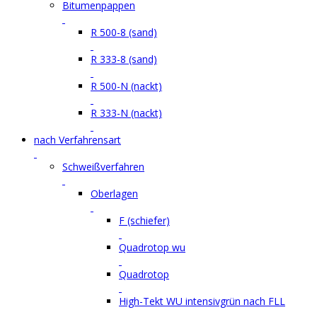
Bitumenpappen
R 500-8 (sand)
R 333-8 (sand)
R 500-N (nackt)
R 333-N (nackt)
nach Verfahrensart
Schweißverfahren
Oberlagen
F (schiefer)
Quadrotop wu
Quadrotop
High-Tekt WU intensivgrün nach FLL