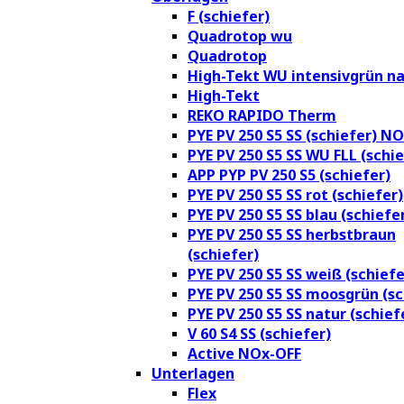
F (schiefer)
Quadrotop wu
Quadrotop
High-Tekt WU intensivgrün na
High-Tekt
REKO RAPIDO Therm
PYE PV 250 S5 SS (schiefer) N
PYE PV 250 S5 SS WU FLL (schie
APP PYP PV 250 S5 (schiefer)
PYE PV 250 S5 SS rot (schiefer)
PYE PV 250 S5 SS blau (schiefe
PYE PV 250 S5 SS herbstbraun
(schiefer)
PYE PV 250 S5 SS weiß (schiefe
PYE PV 250 S5 SS moosgrün (sc
PYE PV 250 S5 SS natur (schief
V 60 S4 SS (schiefer)
Active NOx-OFF
Unterlagen
Flex