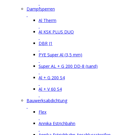
Dampfsperren
Al Therm
Al KSK PLUS DUO
DBR J1
PYE Super Al (3,5 mm)
Super AL + G 200 DD-8 (sand)
Al + G 200 S4
Al + V 60 S4
Bauwerksabdichtung
Flex
Annika Estrichbahn
Annika Estrichbahn Anschlussstreifen