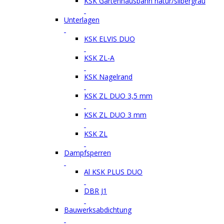
KSK Gartenhausbahn natur/silbergrau
Unterlagen
KSK ELVIS DUO
KSK ZL-A
KSK Nagelrand
KSK ZL DUO 3,5 mm
KSK ZL DUO 3 mm
KSK ZL
Dampfsperren
Al KSK PLUS DUO
DBR J1
Bauwerksabdichtung