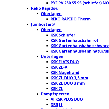
PYE PV 250 S5 SS (schiefer) N
Reko Rapido®
Oberlagen
REKO RAPIDO Therm
Jumbostar®
Oberlagen
KSK Schiefer
KSK Gartenhausbahn rot
KSK Gartenhausbahn schwarz
KSK Gartenhausbahn natur/si
Unterlagen
KSK ELVIS DUO
KSK ZL-A
KSK Nagelrand
KSK ZL DUO 3,5 mm
KSK ZL DUO 3 mm
KSK ZL
Dampfsperren
Al KSK PLUS DUO
DBR J1