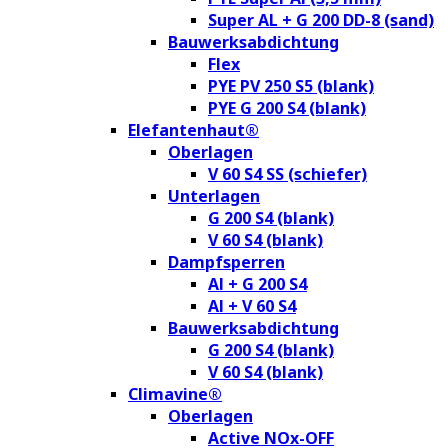
Super AL + G 200 DD-8 (sand)
Bauwerksabdichtung
Flex
PYE PV 250 S5 (blank)
PYE G 200 S4 (blank)
Elefantenhaut®
Oberlagen
V 60 S4 SS (schiefer)
Unterlagen
G 200 S4 (blank)
V 60 S4 (blank)
Dampfsperren
Al + G 200 S4
Al + V 60 S4
Bauwerksabdichtung
G 200 S4 (blank)
V 60 S4 (blank)
Climavine®
Oberlagen
Active NOx-OFF