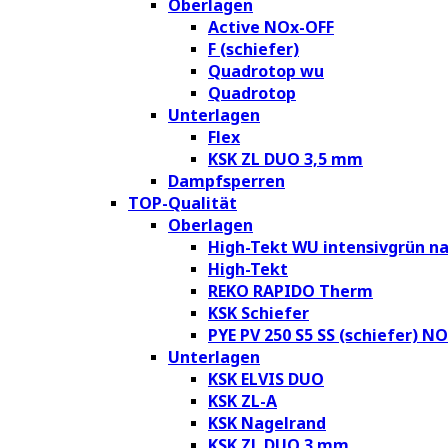
Oberlagen
Active NOx-OFF
F (schiefer)
Quadrotop wu
Quadrotop
Unterlagen
Flex
KSK ZL DUO 3,5 mm
Dampfsperren
TOP-Qualität
Oberlagen
High-Tekt WU intensivgrün na
High-Tekt
REKO RAPIDO Therm
KSK Schiefer
PYE PV 250 S5 SS (schiefer) N
Unterlagen
KSK ELVIS DUO
KSK ZL-A
KSK Nagelrand
KSK ZL DUO 3 mm