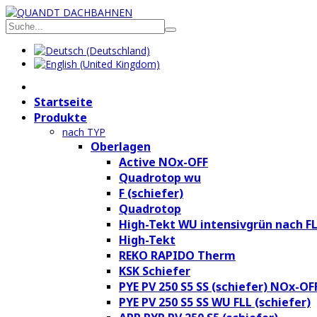
Startseite
Produkte
nach TYP
Oberlagen
Active NOx-OFF
Quadrotop wu
F (schiefer)
Quadrotop
High-Tekt WU intensivgrün nach F
High-Tekt
REKO RAPIDO Therm
KSK Schiefer
PYE PV 250 S5 SS (schiefer) NOx-OF
PYE PV 250 S5 SS WU FLL (schiefer)