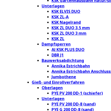
KSK Gartenhausbahn natur/si
Unterlagen
KSK ELVIS DUO
KSK ZL-A
KSK Nagelrand
KSK ZL DUO 3,5 mm
KSK ZL DUO 3 mm
KSK ZL
Dampfsperren
Al KSK PLUS DUO
DBR J1
Bauwerksabdichtung
Annika Estrichbahn
Annika Estrichbahn Anschluss
Jumbothene
Gieß- und Einrollverfahren
Oberlagen
PYE PV 200 DD-1 (schiefer)
Unterlagen
PYE PV 200 DD-8 (sand)
PYE G 200 DD-8 (sand)