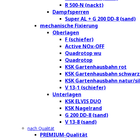
R 500-N (nackt)
Dampfsperren
Super AL + G 200 DD-8 (sand)
mechanische Fixierung
Oberlagen
F (schiefer)
Active NOx-OFF
Quadrotop wu
Quadrotop
KSK Gartenhausbahn rot
KSK Gartenhausbahn schwarz
KSK Gartenhausbahn natur/si
V 13-1 (schiefer)
Unterlagen
KSK ELVIS DUO
KSK Nagelrand
G 200 DD-8 (sand)
V 13-8 (sand)
nach Qualität
PREMIUM-Qualität