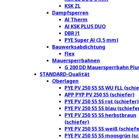
KSK ZL
Dampfsperren
Al Therm
Al KSK PLUS DUO
DBR J1
PYE Super Al (3,5 mm)
Bauwerksabdichtung
Flex
Mauersperrbahnen
G 200 DD Mauersperrbahn Plu
STANDARD-Qualität
Oberlagen
PYE PV 250 S5 SS WU FLL (schie
APP PYP PV 250 S5 (schiefer)
PYE PV 250 S5 SS rot (schiefer)
PYE PV 250 S5 SS blau (schiefe
PYE PV 250 S5 SS herbstbraun
(schiefer)
PYE PV 250 S5 SS weiß (schiefe
PYE PV 250 S5 SS moosgrün (sc