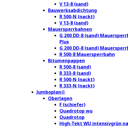
V 13-8 (sand)
Bauwerksabdichtung
R 500-N (nackt)
V 13-8 (sand)
Mauersperrbahnen
G 200 DD-8 (sand) Mauersper
Plus
G 200 DD-8 (sand) Mauersper
R 500-8 Mauersperrbahn
Bitumenpappen
R 500-8 (sand)
R 333-8 (sand)
R 500-N (nackt)
R 333-N (nackt)
Jumboplan®
Oberlagen
F (schiefer)
Quadrotop wu
Quadrotop
High-Tekt WU intensivgrün na