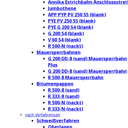
Annika Estrichbahn Anschlussstrei
Jumbothene
APP PYP PV 250 S5 (blank)
PYE PV 250 S5 (blank)
PYE G 200 S4 (blank)
G 200 S4 (blank)
V 60 S4 (blank)
R 500-N (nackt)
Mauersperrbahnen
G 200 DD-8 (sand) Mauersperrbahn
Plus
G 200 DD-8 (sand) Mauersperrbahn
R 500-8 Mauersperrbahn
Bitumenpappen
R 500-8 (sand)
R 333-8 (sand)
R 500-N (nackt)
R 333-N (nackt)
nach Verfahrensart
Schweißverfahren
Oberlagen