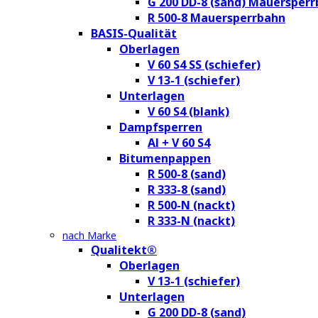
G 200 DD-8 (sand) Mauersper
R 500-8 Mauersperrbahn
BASIS-Qualität
Oberlagen
V 60 S4 SS (schiefer)
V 13-1 (schiefer)
Unterlagen
V 60 S4 (blank)
Dampfsperren
Al + V 60 S4
Bitumenpappen
R 500-8 (sand)
R 333-8 (sand)
R 500-N (nackt)
R 333-N (nackt)
nach Marke
Qualitekt®
Oberlagen
V 13-1 (schiefer)
Unterlagen
G 200 DD-8 (sand)