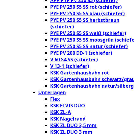
APP PYP PV 250 S5 (schiefer)
PYE PV 250 S5 SS rot (schiefer)
PYE PV 250 S5 SS blau (schiefer)
PYE PV 250 S5 SS herbstbraun
(schiefer)
PYE PV 250 S5 SS weiß (schiefer)
PYE PV 250 S5 SS moosgrün (schiefe
PYE PV 250 S5 SS natur (schiefer)
PYE PV 200 DD-1 (schiefer)
V 60 S4 SS (schiefer)
V 13-1 (schiefer)
KSK Gartenhausbahn rot
KSK Gartenhausbahn schwarz/gra
KSK Gartenhausbahn natur/silberg
Unterlagen
Flex
KSK ELVIS DUO
KSK ZL-A
KSK Nagelrand
KSK ZL DUO 3,5 mm
KSK ZL DUO 3 mm