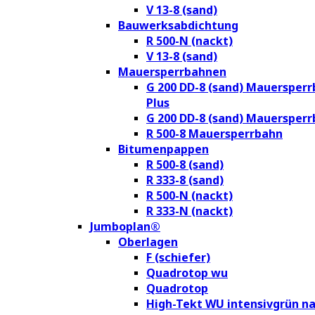
V 13-8 (sand)
Bauwerksabdichtung
R 500-N (nackt)
V 13-8 (sand)
Mauersperrbahnen
G 200 DD-8 (sand) Mauersper
Plus
G 200 DD-8 (sand) Mauersper
R 500-8 Mauersperrbahn
Bitumenpappen
R 500-8 (sand)
R 333-8 (sand)
R 500-N (nackt)
R 333-N (nackt)
Jumboplan®
Oberlagen
F (schiefer)
Quadrotop wu
Quadrotop
High-Tekt WU intensivgrün na