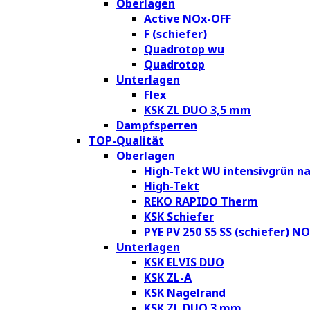
Oberlagen
Active NOx-OFF
F (schiefer)
Quadrotop wu
Quadrotop
Unterlagen
Flex
KSK ZL DUO 3,5 mm
Dampfsperren
TOP-Qualität
Oberlagen
High-Tekt WU intensivgrün na
High-Tekt
REKO RAPIDO Therm
KSK Schiefer
PYE PV 250 S5 SS (schiefer) N
Unterlagen
KSK ELVIS DUO
KSK ZL-A
KSK Nagelrand
KSK ZL DUO 3 mm