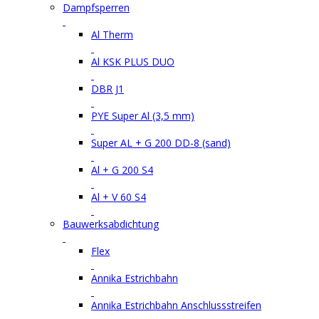
Dampfsperren
Al Therm
Al KSK PLUS DUO
DBR J1
PYE Super Al (3,5 mm)
Super AL + G 200 DD-8 (sand)
Al + G 200 S4
Al + V 60 S4
Bauwerksabdichtung
Flex
Annika Estrichbahn
Annika Estrichbahn Anschlussstreifen