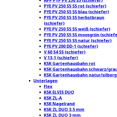
APP PYP PV 250 S5 (schiefer)
PYE PV 250 S5 SS rot (schiefer)
PYE PV 250 S5 SS blau (schiefer)
PYE PV 250 S5 SS herbstbraun
(schiefer)
PYE PV 250 S5 SS weiß (schiefer)
PYE PV 250 S5 SS moosgrün (schiefe
PYE PV 250 S5 SS natur (schiefer)
PYE PV 200 DD-1 (schiefer)
V 60 S4 SS (schiefer)
V 13-1 (schiefer)
KSK Gartenhausbahn rot
KSK Gartenhausbahn schwarz/gra
KSK Gartenhausbahn natur/silberg
Unterlagen
Flex
KSK ELVIS DUO
KSK ZL-A
KSK Nagelrand
KSK ZL DUO 3,5 mm
KSK ZL DUO 3 mm