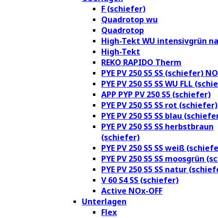
F (schiefer)
Quadrotop wu
Quadrotop
High-Tekt WU intensivgrün na
High-Tekt
REKO RAPIDO Therm
PYE PV 250 S5 SS (schiefer) N
PYE PV 250 S5 SS WU FLL (schie
APP PYP PV 250 S5 (schiefer)
PYE PV 250 S5 SS rot (schiefer)
PYE PV 250 S5 SS blau (schiefe
PYE PV 250 S5 SS herbstbraun
(schiefer)
PYE PV 250 S5 SS weiß (schiefe
PYE PV 250 S5 SS moosgrün (sc
PYE PV 250 S5 SS natur (schief
V 60 S4 SS (schiefer)
Active NOx-OFF
Unterlagen
Flex