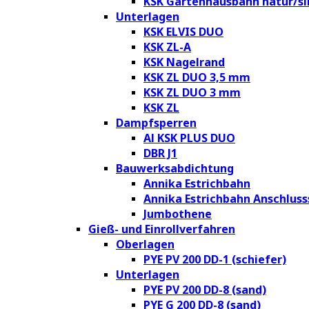
KSK Gartenhausbahn natur/si
Unterlagen
KSK ELVIS DUO
KSK ZL-A
KSK Nagelrand
KSK ZL DUO 3,5 mm
KSK ZL DUO 3 mm
KSK ZL
Dampfsperren
Al KSK PLUS DUO
DBR J1
Bauwerksabdichtung
Annika Estrichbahn
Annika Estrichbahn Anschluss
Jumbothene
Gieß- und Einrollverfahren
Oberlagen
PYE PV 200 DD-1 (schiefer)
Unterlagen
PYE PV 200 DD-8 (sand)
PYE G 200 DD-8 (sand)