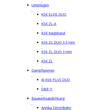
Unterlagen
KSK ELVIS DUO
KSK ZL-A
KSK Nagelrand
KSK ZL DUO 3,5 mm
KSK ZL DUO 3 mm
KSK ZL
Dampfsperren
Al KSK PLUS DUO
DBR J1
Bauwerksabdichtung
Annika Estrichbahn