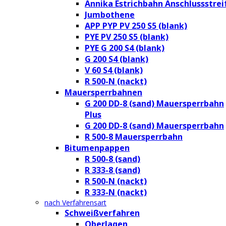
Annika Estrichbahn Anschlussstrei
Jumbothene
APP PYP PV 250 S5 (blank)
PYE PV 250 S5 (blank)
PYE G 200 S4 (blank)
G 200 S4 (blank)
V 60 S4 (blank)
R 500-N (nackt)
Mauersperrbahnen
G 200 DD-8 (sand) Mauersperrbahn
Plus
G 200 DD-8 (sand) Mauersperrbahn
R 500-8 Mauersperrbahn
Bitumenpappen
R 500-8 (sand)
R 333-8 (sand)
R 500-N (nackt)
R 333-N (nackt)
nach Verfahrensart
Schweißverfahren
Oberlagen