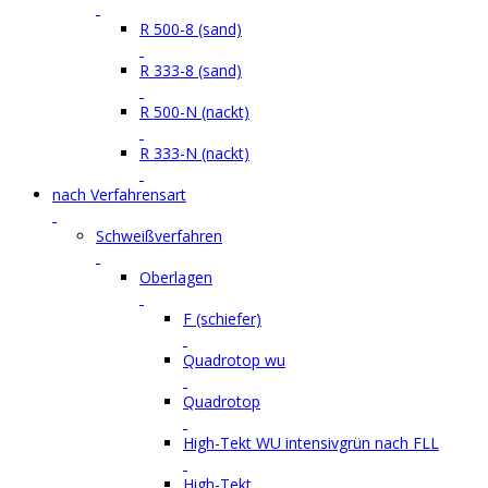
R 500-8 (sand)
R 333-8 (sand)
R 500-N (nackt)
R 333-N (nackt)
nach Verfahrensart
Schweißverfahren
Oberlagen
F (schiefer)
Quadrotop wu
Quadrotop
High-Tekt WU intensivgrün nach FLL
High-Tekt