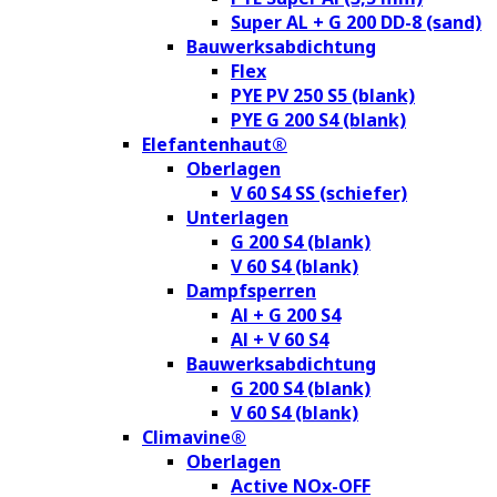
Super AL + G 200 DD-8 (sand)
Bauwerksabdichtung
Flex
PYE PV 250 S5 (blank)
PYE G 200 S4 (blank)
Elefantenhaut®
Oberlagen
V 60 S4 SS (schiefer)
Unterlagen
G 200 S4 (blank)
V 60 S4 (blank)
Dampfsperren
Al + G 200 S4
Al + V 60 S4
Bauwerksabdichtung
G 200 S4 (blank)
V 60 S4 (blank)
Climavine®
Oberlagen
Active NOx-OFF