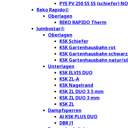
PYE PV 250 S5 SS (schiefer) N
Reko Rapido®
Oberlagen
REKO RAPIDO Therm
Jumbostar®
Oberlagen
KSK Schiefer
KSK Gartenhausbahn rot
KSK Gartenhausbahn schwarz
KSK Gartenhausbahn natur/si
Unterlagen
KSK ELVIS DUO
KSK ZL-A
KSK Nagelrand
KSK ZL DUO 3,5 mm
KSK ZL DUO 3 mm
KSK ZL
Dampfsperren
Al KSK PLUS DUO
DBR J1