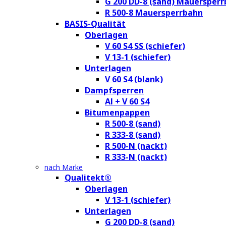
G 200 DD-8 (sand) Mauersper
R 500-8 Mauersperrbahn
BASIS-Qualität
Oberlagen
V 60 S4 SS (schiefer)
V 13-1 (schiefer)
Unterlagen
V 60 S4 (blank)
Dampfsperren
Al + V 60 S4
Bitumenpappen
R 500-8 (sand)
R 333-8 (sand)
R 500-N (nackt)
R 333-N (nackt)
nach Marke
Qualitekt®
Oberlagen
V 13-1 (schiefer)
Unterlagen
G 200 DD-8 (sand)