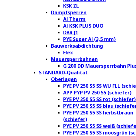
KSK ZL
Dampfsperren
Al Therm
Al KSK PLUS DUO
DBR J1
PYE Super Al (3,5 mm)
Bauwerksabdichtung
Flex
Mauersperrbahnen
G 200 DD Mauersperrbahn Plu
STANDARD-Qualität
Oberlagen
PYE PV 250 S5 SS WU FLL (schie
APP PYP PV 250 S5 (schiefer)
PYE PV 250 S5 SS rot (schiefer)
PYE PV 250 S5 SS blau (schiefe
PYE PV 250 S5 SS herbstbraun
(schiefer)
PYE PV 250 S5 SS weiß (schiefe
PYE PV 250 S5 SS moosgrün (sc