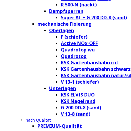
R 500-N (nackt)
Dampfsperren
Super AL + G 200 DD-8 (sand)
mechanische Fixierung
Oberlagen
F (schiefer)
Active NOx-OFF
Quadrotop wu
Quadrotop
KSK Gartenhausbahn rot
KSK Gartenhausbahn schwarz
KSK Gartenhausbahn natur/si
V 13-1 (schiefer)
Unterlagen
KSK ELVIS DUO
KSK Nagelrand
G 200 DD-8 (sand)
V 13-8 (sand)
nach Qualität
PREMIUM-Qualität