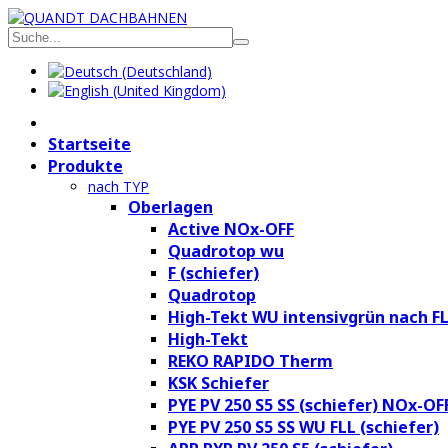
Startseite
Produkte
nach TYP
Oberlagen
Active NOx-OFF
Quadrotop wu
F (schiefer)
Quadrotop
High-Tekt WU intensivgrün nach F
High-Tekt
REKO RAPIDO Therm
KSK Schiefer
PYE PV 250 S5 SS (schiefer) NOx-OF
PYE PV 250 S5 SS WU FLL (schiefer)